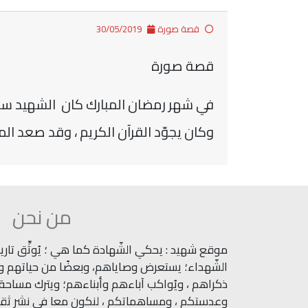
قصة صورة
30/05/2019
قصة صورة
في شهر رمضان المبارك كان الشهيد سليمان 
وكان يجوّد القرآن الكريم ، وقد صعد الم
من نحن
موقع شهيد : يحكي الشّهادة كما هي ؛ يُوثِّق تاريخ
الشّهداء؛ يستعرض وصاياهم، وبعضًا من حياتهم وآث
ذكراهم ، ويُواكب آباءهم وأبناءهم؛ ويترك مساحة ل
وعدستكم ، ومساهماتكم ، لنكون معا في نشر ثقاف