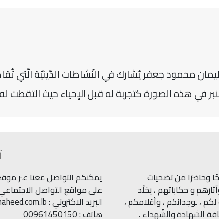
محمود جعفر يُشارك في النّشاطات الدّينيّة الّتي تُقام ف
نبر في هذه الصورة كتجربة له قبل الإحياء حيث التقطت له 
ت
ًا وحاضرًا من تضحيات
يمكنكم التواصل معنا عبر موقعنا
ارهم و حكاياتهم ، يخلّد
على مواقع التواصل الاجتماعي.
كم ، لوجدانكم ، وأقلامكم ،
البريد الاكتروني : info@shaheed.com.lb
ة الشهادة والشّهداء .
هاتف : 00961450150