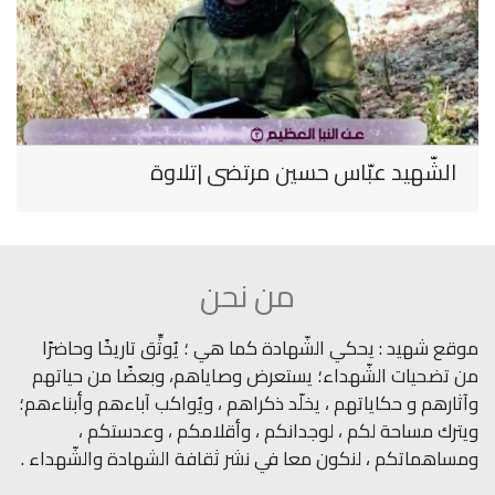
الشّهيد عبّاس حسين مرتضى |تلاوة
من نحن
موقع شهيد : يحكي الشّهادة كما هي ؛ يُوثِّق تاريخًا وحاضرًا
من تضحيات الشّهداء؛ يستعرض وصاياهم، وبعضًا من حياتهم
وآثارهم و حكاياتهم ، يخلّد ذكراهم ، ويُواكب آباءهم وأبناءهم؛
ويترك مساحة لكم ، لوجدانكم ، وأقلامكم ، وعدستكم ،
ومساهماتكم ، لنكون معا في نشر ثقافة الشهادة والشّهداء .