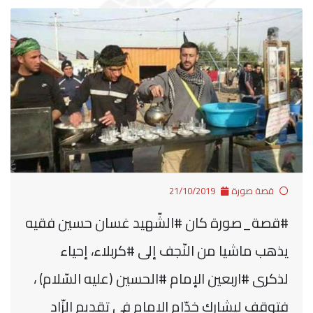
قصة صورة
21/10/2019
#قصة_صورة كان #الشّهيد غسان حسين فقيه
يذهب ماشيا من النّجف إلى #كربلاء، إحياء
لذكرى #اربعين الإمام #الحسين (عليه السّلام) ،
فتوقف ليشارك خدّام الإمام في تقديم الزّاد