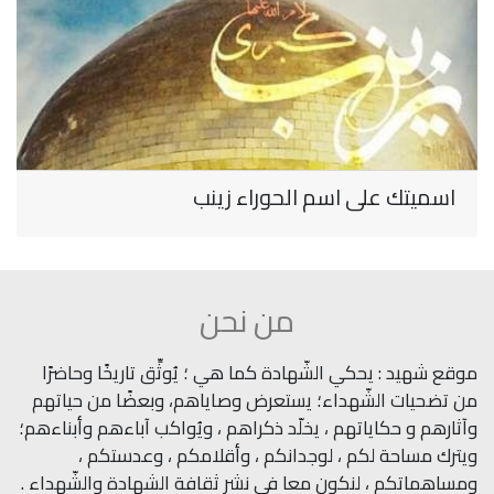
اسميتك على اسم الحوراء زينب
من نحن
موقع شهيد : يحكي الشّهادة كما هي ؛ يُوثِّق تاريخًا وحاضرًا
من تضحيات الشّهداء؛ يستعرض وصاياهم، وبعضًا من حياتهم
وآثارهم و حكاياتهم ، يخلّد ذكراهم ، ويُواكب آباءهم وأبناءهم؛
ويترك مساحة لكم ، لوجدانكم ، وأقلامكم ، وعدستكم ،
ومساهماتكم ، لنكون معا في نشر ثقافة الشهادة والشّهداء .