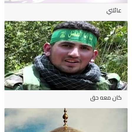
عائلتي
كان معه حق