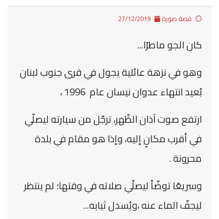
قصة صورة
27/12/2019
كان الجو ماطرًا...
وهو في نزهة عائلية يجول في قرى جنوب لبنان
بُعيد انتهاء عدوان نيسان عام 1996 ،
ارتفع صوت آذان الظّهر، ترجّل من سيارته ليصلّي
في أقرب مكانٍ إليه، وإذا هو مقام في بلدة
محرونة .
وسريعًا توضّأ ليصلّي صلاته في وقتها؛ لم ينتظر
ليجفّ الماء عنه ،ويُسدل ثيابه...