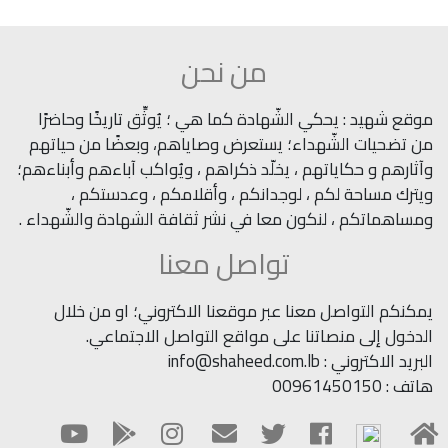
من نحن
موقع شهيد : يحكي الشّهادة كما هي ؛ يُوثِّق تاريخًا وحاضرًا
من تضحيات الشّهداء؛ يستعرض وصاياهم، وبعضًا من حياتهم
وآثارهم و حكاياتهم ، يخلّد ذكراهم ، ويُواكب آباءهم وأبناءهم؛
ويترك مساحة لكم ، لوجدانكم ، وأقلامكم ، وعدستكم ،
ومساهماتكم ، لنكون معا في نشر ثقافة الشهادة والشّهداء .
تواصل معنا
يمكنكم التواصل معنا عبر موقعنا الاكتروني؛ او من خلال
الدخول إلى منصاتنا على مواقع التواصل الاجتماعي.
البريد الاكتروني : info@shaheed.com.lb
هاتف : 00961450150