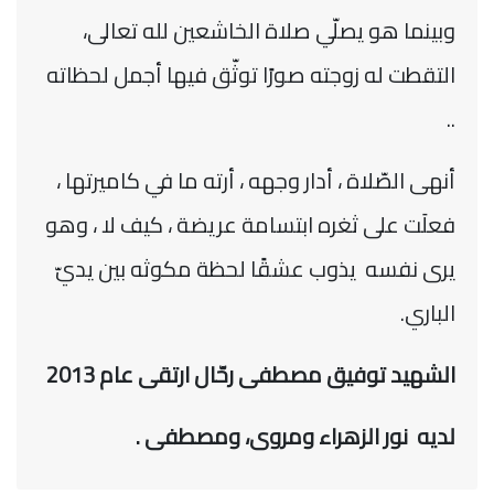
وبينما هو يصلّي صلاة الخاشعين لله تعالى،
التقطت له زوجته صورًا توثّق فيها أجمل لحظاته
..
أنهى الصّلاة ، أدار وجهه ، أرته ما في كاميرتها ،
فعلَت على ثغره ابتسامة عريضة ، كيف لا ، وهو
يرى نفسه يذوب عشقًا لحظة مكوثه بين يديّ
الباري.
الشهيد توفيق مصطفى رحّال ارتقى عام 2013
لديه نور الزهراء ومروى، ومصطفى .