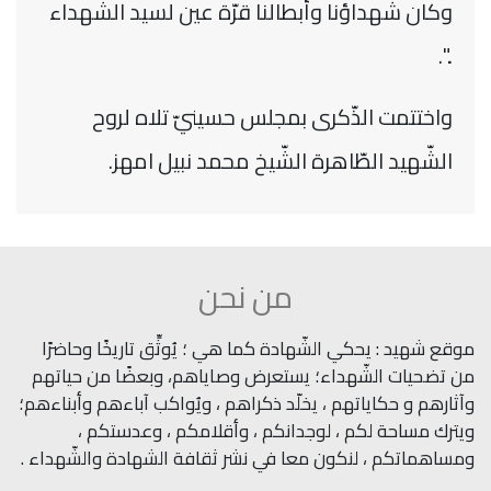
وكان شهداؤنا وأبطالنا قرّة عين لسيد الشّهداء
..".
واختتمت الذّكرى بمجلس حسينيّ تلاه لروح
الشّهيد الطّاهرة الشّيخ محمد نبيل امهز
.
من نحن
موقع شهيد : يحكي الشّهادة كما هي ؛ يُوثِّق تاريخًا وحاضرًا
من تضحيات الشّهداء؛ يستعرض وصاياهم، وبعضًا من حياتهم
وآثارهم و حكاياتهم ، يخلّد ذكراهم ، ويُواكب آباءهم وأبناءهم؛
ويترك مساحة لكم ، لوجدانكم ، وأقلامكم ، وعدستكم ،
ومساهماتكم ، لنكون معا في نشر ثقافة الشهادة والشّهداء .