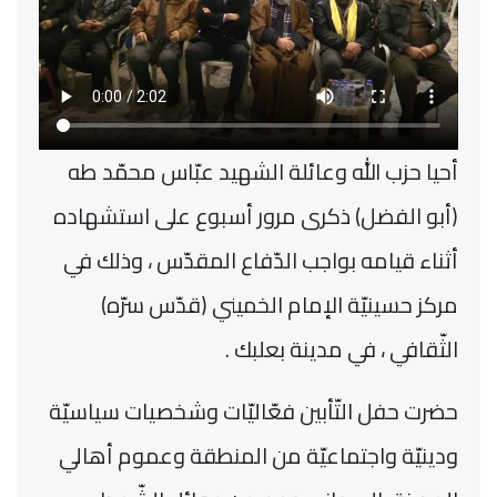
أحيا حزب الله وعائلة الشهيد عبّاس محمّد طه
(أبو الفضل) ذكرى مرور أسبوع على استشهاده
أثناء قيامه بواجب الدّفاع المقدّس ، وذلك في
مركز حسينيّة الإمام الخميني (قدّس سرّه)
الثّقافي ، في مدينة بعلبك .
حضرت حفل التّأبين فعّاليّات وشخصيات سياسيّة
ودينيّة واجتماعيّة من المنطقة وعموم أهالي