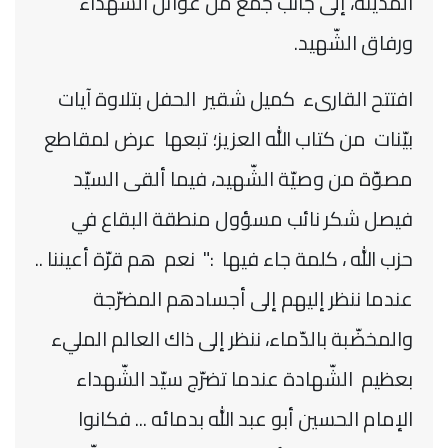
المدينة، إلى جانب جمع من عوائل الشّهداء
ورفاق الشّهيد.
افتتح القارىء كميل شقير الحفل بتلاوة آيات
بيّنات من كتاب الله العزيز؛ تبعها عرض لمقاطع
مصوّة من وصيّة الشّهيد، فيما ألقى السيّد
فيصل شكر نائب مسؤول منطقة البقاع في
حزب الله ، كلمة جاء فيها :" نعم هم قرّة أعيننا ..
عندما ننظر إليهم إلى أجسادهم المضرّجة
والمخضّبة بالدّماء، ننظر إلى ذاك العالم المليء
بعظيم الشّهادة عندما تضرّج سيّد الشّهداء
الإمام الحسين أبو عبد الله بدمائه ... فكانوا