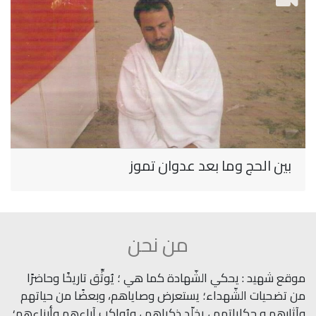
بين الحج وما بعد عدوان تموز
من نحن
موقع شهيد : يحكي الشّهادة كما هي ؛ يُوثِّق تاريخًا وحاضرًا
من تضحيات الشّهداء؛ يستعرض وصاياهم، وبعضًا من حياتهم
وآثارهم و حكاياتهم ، يخلّد ذكراهم ، ويُواكب آباءهم وأبناءهم؛