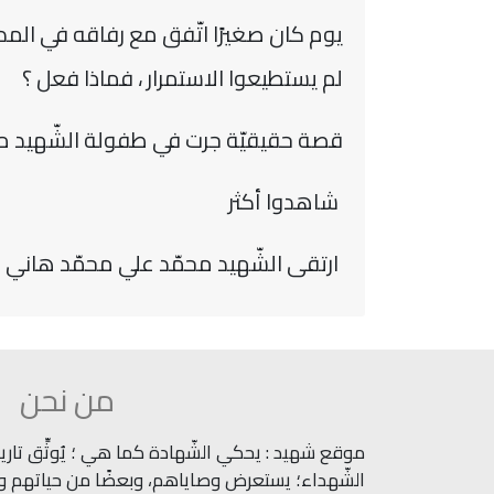
يوم كان صغيرًا اتّفق مع رفاقه في المد
لم يستطيعوا الاستمرار ، فماذا فعل ؟
قصة حقيقيّة جرت في طفولة الشّهيد مح
شاهدوا أكثر
ارتقى الشّهيد محمّد علي محمّد هاني شرار
من نحن
موقع شهيد : يحكي الشّهادة كما هي ؛ يُوثِّق تاريخ
الشّهداء؛ يستعرض وصاياهم، وبعضًا من حياتهم وآث