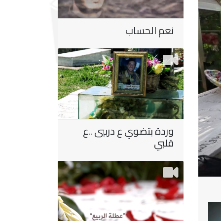
نعم الحساب
وردة بتضوي ع دربيي ..ع
قلبي