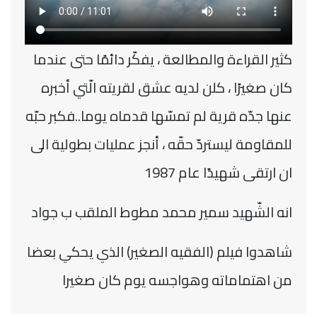
كثير القراءة والمطالعة ، يفكّر دائمًا حتى عندما
كان صغيرًا ، كلن لديه عشق لقريته الّتي أخبره
عنها جدّه قرية لم تمسّها قدماه يوما..فكبر حبّه
للمقاومة ليستردّ حقّه ، أنجز عمليات بطولية الى
ان ارتقى شهيدًا عام 1987
انه الشّهيد سمير محمد مطوط الملقب ب جواد
شاهدوا فيلم (الفقيه الصغير) الذي يحكي بعضا
من اهتماماته وهواجسه يوم كان صغيرا