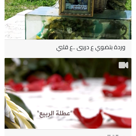
وردة بتضوي ع دربيي ..ع قلبي