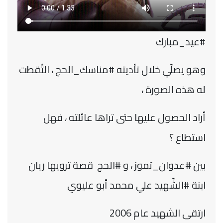
#عيد_مبارك
وهو يصلّي خلال تأديته #مناسك_الحج ، التُقطت
له هذه الصورة ،
أراد الحصول عليها حتى تراها عائلته ، فهل
استطاع ؟
بين #عدوان_تموز ، و #الحج قصة ترويها ريان
ابنة #الشّهيد علي محمد أبو عليوي
ارتقى الشهيد عام 2006