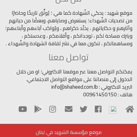
موقع شهيد : يحكي الشّهادة كما هي ؛ يُوثِّق تاريخًا وحاضرًا
من تضحيات الشّهداء؛ يستعرض وصاياهم، وبعضًا من حياتهم
وآثارهم و حكاياتهم ، يخلّد ذكراهم ، ويُواكب آباءهم وأبناءهم؛
ويترك مساحة لكم ، لوجدانكم ، وأقلامكم ، وعدستكم ،
ومساهماتكم ، لنكون معا في نشر ثقافة الشهادة والشّهداء .
تواصل معنا
يمكنكم التواصل معنا عبر موقعنا الاكتروني؛ او من خلال
الدخول إلى منصاتنا على مواقع التواصل الاجتماعي.
البريد الاكتروني : info@shaheed.com.lb
هاتف : 00961450150
موقع مؤسسة الشهيد في لبنان