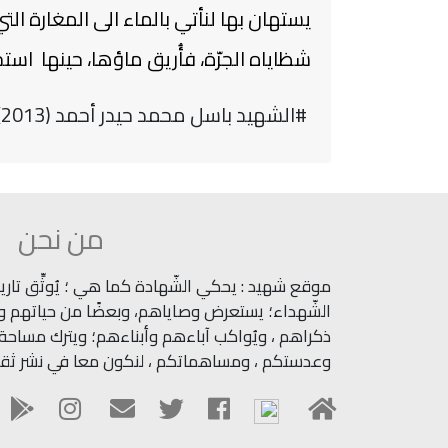
يستهان بها لنأتي بالماء الى المغارة 
شظاياه الجرّة، فأُريق ماؤها، حينها اس
#الشهيد باسل محمد حيدر أحمد (2013)
من نحن
موقع شهيد : يحكي الشّهادة كما هي ؛ يُوثِّق تاريخ
الشّهداء؛ يستعرض وصاياهم، وبعضًا من حياتهم وآث
ذكراهم ، ويُواكب آباءهم وأبناءهم؛ ويترك مساحة ل
وعدستكم ، ومساهماتكم ، لنكون معا في نشر ثقاف