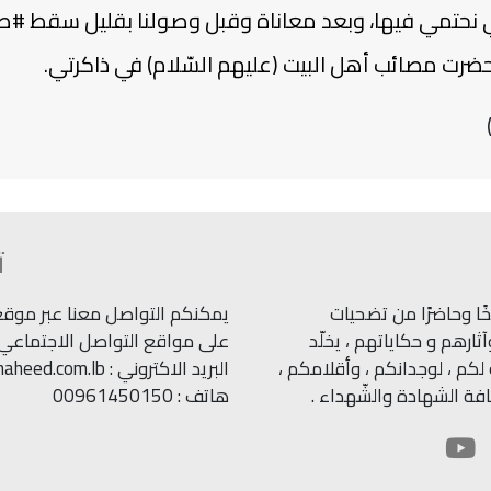
التي نحتمي فيها، وبعد معاناة وقبل وصولنا بقليل سقط #
تحضرت مصائب أهل البيت (عليهم السّلام) في ذاكرتي.
ت
ًا وحاضرًا من تضحيات
يمكنكم التواصل معنا عبر موقعنا
ارهم و حكاياتهم ، يخلّد
على مواقع التواصل الاجتماعي.
كم ، لوجدانكم ، وأقلامكم ،
البريد الاكتروني : info@shaheed.com.lb
ة الشهادة والشّهداء .
هاتف : 00961450150