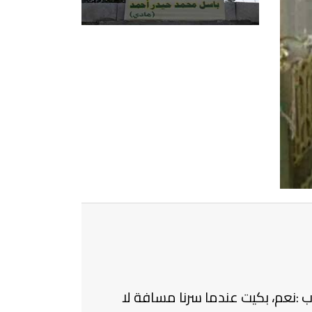
ه هل بكيت خلال #الحرب ؟ أجاب :نعم، بكيت عندما سرنا مسافة لا