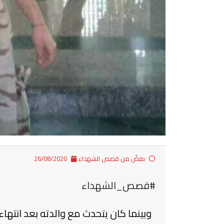
بعضٌ من قصص الشهداء
26/08/2020
#قصص_الشهداء