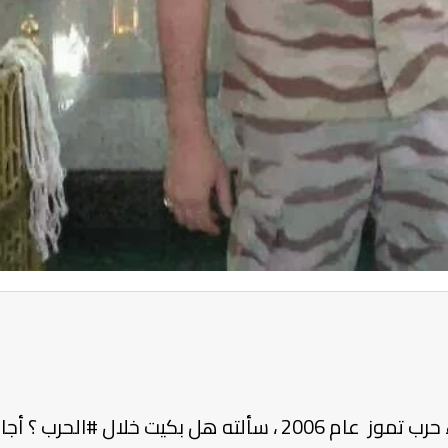
وبينما كان يتحدث مع والدته بعد انتهاء حرب تموز عام 2006 ، سألت