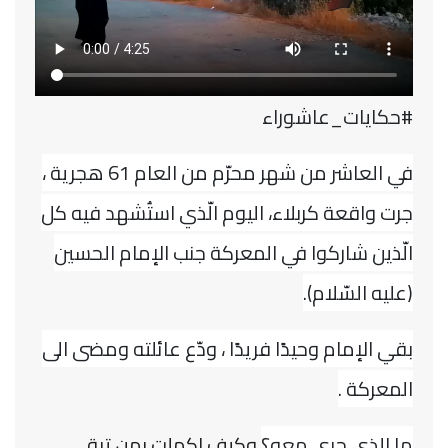
#حكايات_عاشوراء
في العاشر من شهر محرّم من العام 61 هجرية ،
جرت واقعة كربلاء، اليوم الّذي استُشهد فيه كل
الّذين شاركوا في المعركة جنب الإمام الحسين
(عليه السّلام).
بقي الإمام وحيدًا فريدًا ، ودّع عائلته ومضى الى
المعركة .
ما الذي جرى معه؟
وكيف اكملت بمن تبقى