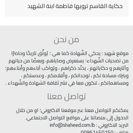
حكاية القاسم ترويها فاطمة ابنة الشهيد
من نحن
موقع شهيد : يحكي الشّهادة كما هي ؛ يُوثِّق تاريخًا وحاضرًا
من تضحيات الشّهداء؛ يستعرض وصاياهم، وبعضًا من حياتهم
وآثارهم و حكاياتهم ، يخلّد ذكراهم ، ويُواكب آباءهم وأبناءهم؛
ويترك مساحة لكم ، لوجدانكم ، وأقلامكم ، وعدستكم ،
ومساهماتكم ، لنكون معا في نشر ثقافة الشهادة والشّهداء .
تواصل معنا
يمكنكم التواصل معنا عبر موقعنا الاكتروني؛ او من خلال
الدخول إلى منصاتنا على مواقع التواصل الاجتماعي.
البريد الاكتروني : info@shaheed.com.lb
هاتف : 00961450150