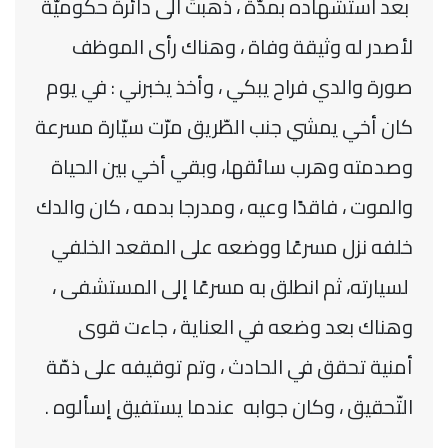
بعد استشهاده بمدّة ، ذهبتُ الى دائرة حكوميّة
لأصدر له وثيقة وفاة ، وهناك رأى الموظف
صورة والدي فراح يبكي ، وأخذ يخبرني : في يوم
كان أخي يمشي جنب الطّريق مرّت سيّارة مسرعة
وصدمته وهرب سائقها، وبقي أخي بين الحياة
والموت ، فاقدًا وعيه ، ومدرجا بدمه ، كان والدك
خلفه نزل مسرعًا ووضعه على المقعد الخلفي
لسيارته، ثم انطلق به مسرعًا إلى المستشفى ،
وهناك بعد وضعه في العناية ، جاءت قوى
أمنية تحقق في الحادث ، وتم توقيفه على ذمّة
التّحقيق ، وكان جوابه عندما يستفيق إسألوه .