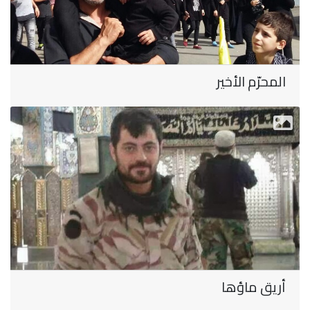
المحرّم الأخير
أريق ماؤها