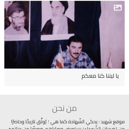
يا ليتنا كنا معكم
من نحن
موقع شهيد : يحكي الشّهادة كما هي ؛ يُوثِّق تاريخًا وحاضرًا
من تضحيات الشّهداء؛ يستعرض وصاياهم، وبعضًا من حياتهم