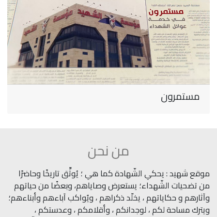
مستمرون
من نحن
موقع شهيد : يحكي الشّهادة كما هي ؛ يُوثِّق تاريخًا وحاضرًا
من تضحيات الشّهداء؛ يستعرض وصاياهم، وبعضًا من حياتهم
وآثارهم و حكاياتهم ، يخلّد ذكراهم ، ويُواكب آباءهم وأبناءهم؛
ويترك مساحة لكم ، لوجدانكم ، وأقلامكم ، وعدستكم ،