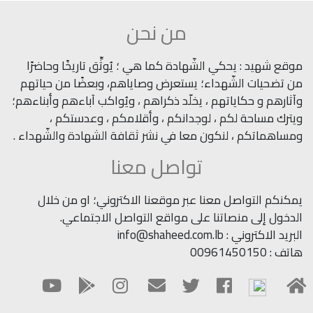
من نحن
موقع شهيد : يحكي الشّهادة كما هي ؛ يُوثِّق تاريخًا وحاضرًا
من تضحيات الشّهداء؛ يستعرض وصاياهم، وبعضًا من حياتهم
وآثارهم و حكاياتهم ، يخلّد ذكراهم ، ويُواكب آباءهم وأبناءهم؛
ويترك مساحة لكم ، لوجدانكم ، وأقلامكم ، وعدستكم ،
ومساهماتكم ، لنكون معا في نشر ثقافة الشهادة والشّهداء .
تواصل معنا
يمكنكم التواصل معنا عبر موقعنا الاكتروني؛ او من خلال
الدخول إلى منصاتنا على مواقع التواصل الاجتماعي.
البريد الاكتروني : info@shaheed.com.lb
هاتف : 00961450150