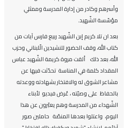
وأسرهم وكادر من إدارة المدرسة وممثلي
مؤسّسة الشّهيد.
بعد ان تلا كريم إبن الشّهيد ربيع فارس آيات من
كتاب الله، وقف الحضور للنشيدين الّلبناني وحزب
الله، بعد ذلك ألقت مروة كريمة الشّهيد عباس
المقداد كلمة في المناسة تحدّثت فيها عن
مشاعر الشوق له والافتخار بشهادته ووعدته
بالحفاظ على وصيّته ، عُرض فيديو لأبناء
الشّهداء من المدرسة وهم يعبّرون عن هذا
اليوم، واعتلوا بعدها المنصّة حاملين صور
آبائهم لإنشاء "شهيد ويكفيك ذاك افتخارا "