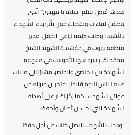
بعدها عُرض فيلم" سلام يا مهدي" الّذي
يتضمّن لقاءات ولقطات حول تأثّر ابناء الشّهداء
بالنّشيد ؛ وكانت كلمة لراعي الحفل مدير
منطقة بيروت في مؤسّسة الشّهيد الشّيخ
محمّد نصّار سرد فيها التّحولات في مفهوم
الشّهادة بين الماضي والحاضر، مشيرًا الى ما بات
عليه الناس اليوم فالجار يفتخر ان جيرانه من
عوائل الشّهداء ، كما ركّز نصّار على أهداف
الشّهادة التي يجب ان تُصان وتُحفظ:
"ودماء الشّهداء الاصل كانت من أجل حفظ