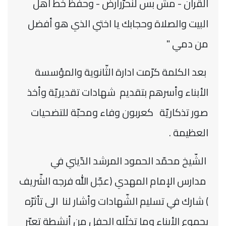
القرآن - مش بس لنحرّرأرض - وحفظ خط اهل
البيت والصلاة وحجابك يا اختي الذي هو أفضل
من دمي "
بعد الكلمة كرّمت ادارة الثّانوية والمؤسسة
الأبناء وأسرهم بتقديم شهادات تقديريّة وأخذ
صور تذكاريّة كعربون وفاء ومحبّة للتضحيات
العظيمة .
الشّيخ محمّد الحمود المرشد الدّيني في
مدارس الإمام المهدي (عجّل الله فرجه الشّريف
) شارك في تسليم الشّهادات وأشار لنا الى تأثرّه
بجموع الأبناء وما تخلّله الحفل من أنشطة تعبّر