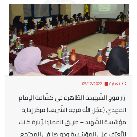
تغطية
05/12/2022
زار فوج الشّهيدة الطّاهرة في كشّافة الإمام
المهدي (عجّل الله فرجه الشّريف) مركز إدارة
مؤسّسة الشّهيد – طريق المطار؛الزّيارة كانت
للتّعرّف على المؤسّسة ودورها في المجتمع