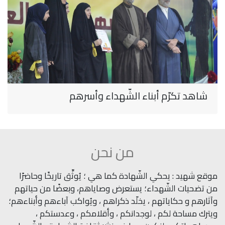
شاهد تكرّم أبناء الشّهداء وأسرهم
من نحن
موقع شهيد : يحكي الشّهادة كما هي ؛ يُوثِّق تاريخًا وحاضرًا
من تضحيات الشّهداء؛ يستعرض وصاياهم، وبعضًا من حياتهم
وآثارهم و حكاياتهم ، يخلّد ذكراهم ، ويُواكب آباءهم وأبناءهم؛
ويترك مساحة لكم ، لوجدانكم ، وأقلامكم ، وعدستكم ،