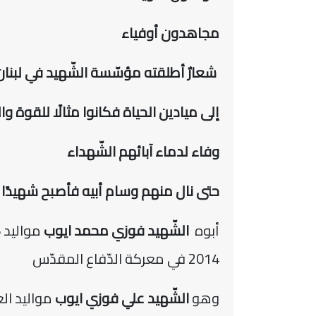
مجاهدون أوفياء
شعارٌ أطلقته مؤسّسة الشّهيد في لبنان لت
إلى ميادين الحياة فكانوا مثالًا للقوة وال
وفاء لدماء آبائهم الشّهداء
حتى نال منهم وسام أبيه فأصبح شهيدًا ا
أبوه
الشّهيد فوزي محمد ايوب
2014 في معركة الدّفاع المقدّس
وهو
الشّهيد علي فوزي ايوب