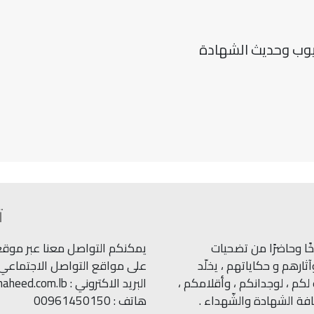
أيوب وحديث الشهادة
ت
ًا وحاضرًا من تضحيات
يمكنكم التواصل معنا عبر موقعنا
ارهم و حكاياتهم ، يخلّد
على مواقع التواصل الاجتماعي.
كم ، لوجدانكم ، وأقلامكم ،
البريد الاكتروني : info@shaheed.com.lb
ة الشهادة والشّهداء .
هاتف : 00961450150