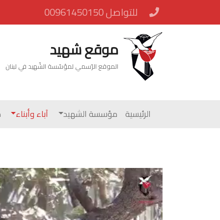
للتواصل 00961450150
موقع شهيد
الموقع الرّسمي لمؤسّسة الشّهيد في لبنان
الرئيسية
مؤسسة الشهيد
آباء وأبناء
م