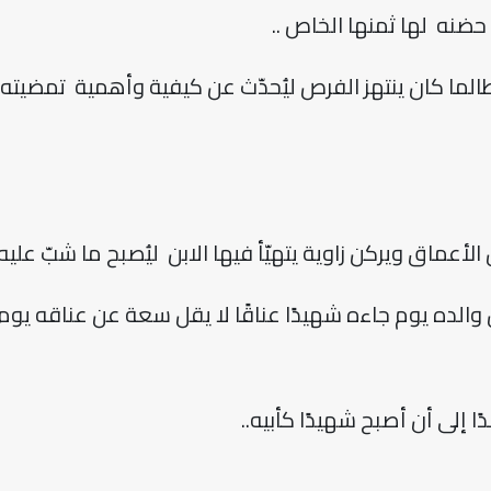
ضنه لها ثمنها الخاص ..
الما كان ينتهز الفرص ليُحدّث عن كيفية وأهمية تمضيته
ل الأعماق ويركن زاوية يتهيّأ فيها الابن ليُصبح ما شبّ علي
والده يوم جاءه شهيدًا عناقًا لا يقل سعة عن عناقه يوم
ا إلى أن أصبح شهيدًا كأبيه
..