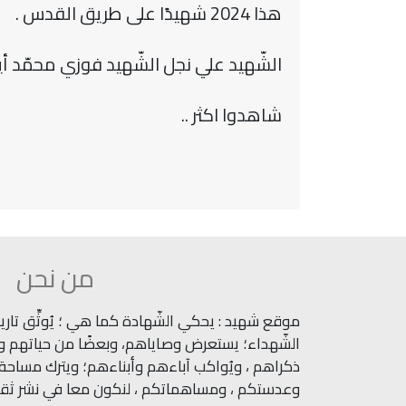
هذا 2024 شهيدًا على طريق القدس .
الشّهيد علي نجل الشّهيد فوزي محمّد 
شاهدوا اكثر ..
من نحن
موقع شهيد : يحكي الشّهادة كما هي ؛ يُوثِّق تاريخ
الشّهداء؛ يستعرض وصاياهم، وبعضًا من حياتهم وآث
ذكراهم ، ويُواكب آباءهم وأبناءهم؛ ويترك مساحة ل
وعدستكم ، ومساهماتكم ، لنكون معا في نشر ثقاف