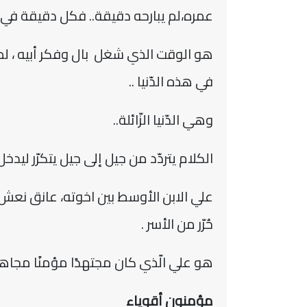
عمره،لم يبارحه دقيقة
..
فكل دقيقة في ح
هو الوقت الذي شغل بال وفكر أبيه ، لط
في هذه الدّنيا ..
وهي الدّنيا الزّائلة
..
الكلام يتردّد من جيل إلى جيل يتكرّر ليدخ
علي الابن الأوسط بين اخوته، عانق نعش 
حُرّر من الأسر .
هو علي الّذي كان مجتهدًا مؤمنًا مجاهدً
مؤمنون أقوياء