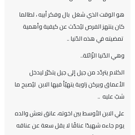
هو الوقت الذي شغل بال وفكر أبيه ، لطالما
كان ينتهز الفرص ليُحدّث عن كيفية وأهمية
تمضيته في هذه الدّنيا ..
وهي الدّنيا الزّائلة
..
الكلام يتردّد من جيل إلى جيل يتكرّر ليدخل
الأعماق ويركن زاوية يتهيّأ فيها الابن ليُصبح ما
شبّ عليه
..
علي الابن الأوسط بين اخوته، عانق نعش والده
يوم جاءه شهيدًا عناقًا لا يقل سعة عن عناقه