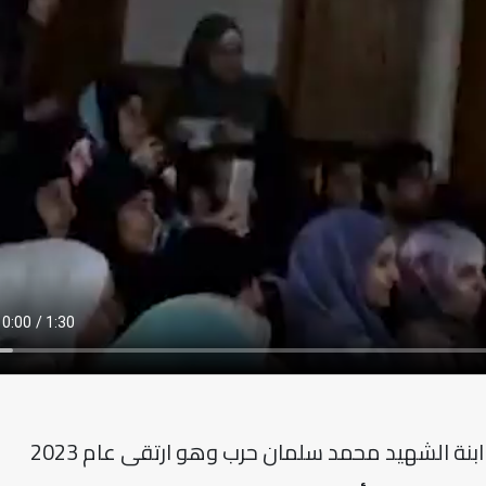
في حفل تخرجها المدرسي القت فاطمة ابنة الشهيد محمد سلمان حرب وهو ارتقى عام 2023