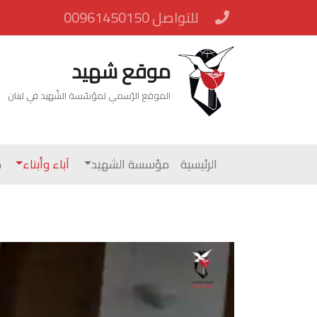
للتواصل 00961450150
موقع شهيد
الموقع الرّسمي لمؤسّسة الشّهيد في لبنان
الرئيسية
مؤسسة الشهيد
آباء وأبناء
م