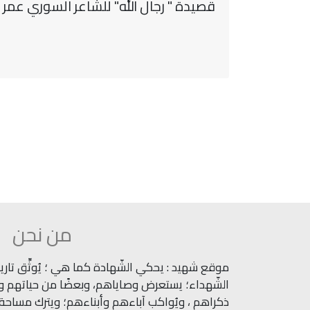
قصيدة " رجال الله" للشاعر السوري عمر ال
من نحن
موقع شهيد : يحكي الشّهادة كما هي ؛ يُوثِّق تاريخ
الشّهداء؛ يستعرض وصاياهم، وبعضًا من حياتهم وآث
ذكراهم ، ويُواكب آباءهم وأبناءهم؛ ويترك مساحة ل