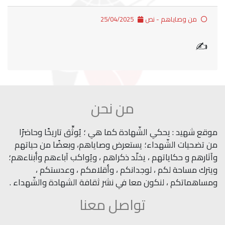
من وصاياهم - نص
25/04/2025
✍
من نحن
موقع شهيد : يحكي الشّهادة كما هي ؛ يُوثِّق تاريخًا وحاضرًا
من تضحيات الشّهداء؛ يستعرض وصاياهم، وبعضًا من حياتهم
وآثارهم و حكاياتهم ، يخلّد ذكراهم ، ويُواكب آباءهم وأبناءهم؛
ويترك مساحة لكم ، لوجدانكم ، وأقلامكم ، وعدستكم ،
ومساهماتكم ، لنكون معا في نشر ثقافة الشهادة والشّهداء .
تواصل معنا