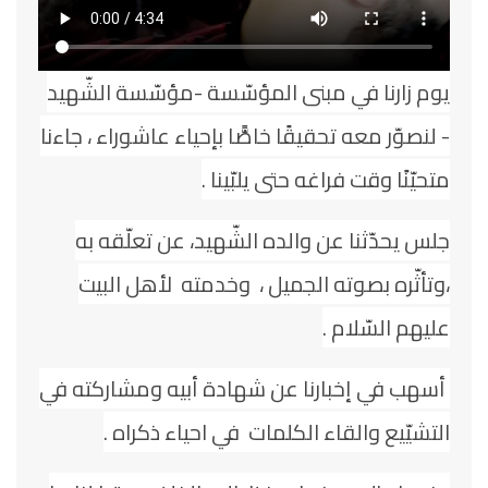
يوم زارنا في مبنى المؤسّسة -مؤسّسة الشّهيد
- لنصوّر معه تحقيقًا خاصًّا بإحياء عاشوراء ، جاءنا
متحيّنًا وقت فراغه حتى يلبّينا .
جلس يحدّثنا عن والده الشّهيد، عن تعلّقه به
،وتأثّره بصوته الجميل ، وخدمته لأهل البيت
عليهم السّلام .
أسهب في إخبارنا عن شهادة أبيه ومشاركته في
التشيّيع والقاء الكلمات في احياء ذكراه .