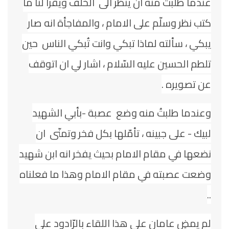
عندما طلبت منه ان ينظر الى الخلف ويقرا لنا ما
كتب نظر وسلّم على الامام ، والمفاجأة انه صار
يبكي ، سألته لماذا تبكي وانت تُبكي الناس حين
تلطم الحسين عليه السّلام ، اشار لي ان اتوقف
عن تصويره .
وعندما طلبتُ منه وضع عصبة -بأبي الشهيد
لبيك - على جبينه ، تأمّلها بكل فخر وتمنّى ان
نضعها في مقام الامام بحيث يفخر انه ابن شهيد
وضعت عصبته في مقام الامام وهذا ما فعلناه
..
لم يمضِ عامان على هذا اللقاء بالرّادود علي