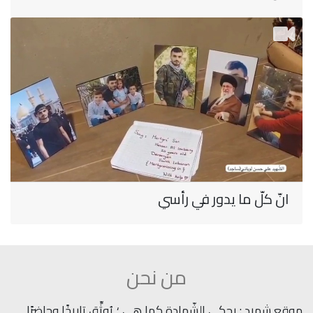
انّ كلّ ما يدور في رأسي
من نحن
موقع شهيد : يحكي الشّهادة كما هي ؛ يُوثِّق تاريخًا وحاضرًا