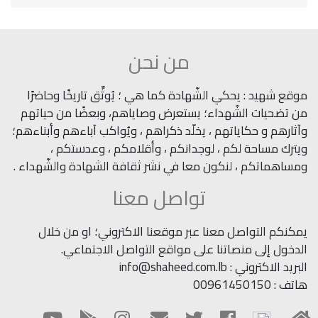
من نحن
موقع شهيد : يحكي الشّهادة كما هي ؛ يُوثِّق تاريخًا وحاضرًا
من تضحيات الشّهداء؛ يستعرض وصاياهم، وبعضًا من حياتهم
وآثارهم و حكاياتهم ، يخلّد ذكراهم ، ويُواكب آباءهم وأبناءهم؛
ويترك مساحة لكم ، لوجدانكم ، وأقلامكم ، وعدستكم ،
ومساهماتكم ، لنكون معا في نشر ثقافة الشهادة والشّهداء .
تواصل معنا
يمكنكم التواصل معنا عبر موقعنا الاكتروني؛ او من خلال
الدخول إلى منصاتنا على مواقع التواصل الاجتماعي.
البريد الاكتروني : info@shaheed.com.lb
هاتف : 00961450150