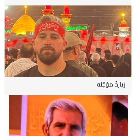
زيارةٌ مؤجّلة