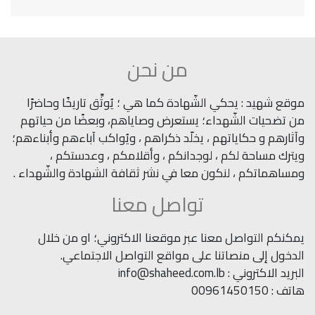
من نحن
موقع شهيد : يحكي الشّهادة كما هي ؛ يُوثِّق تاريخًا وحاضرًا
من تضحيات الشّهداء؛ يستعرض وصاياهم، وبعضًا من حياتهم
وآثارهم و حكاياتهم ، يخلّد ذكراهم ، ويُواكب آباءهم وأبناءهم؛
ويترك مساحة لكم ، لوجدانكم ، وأقلامكم ، وعدستكم ،
ومساهماتكم ، لنكون معا في نشر ثقافة الشهادة والشّهداء .
تواصل معنا
يمكنكم التواصل معنا عبر موقعنا الاكتروني؛ او من خلال
الدخول إلى منصاتنا على مواقع التواصل الاجتماعي.
البريد الاكتروني : info@shaheed.com.lb
هاتف : 00961450150