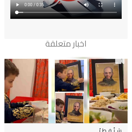
اخبار متعلقة
سَـنُـفـطِـرُ