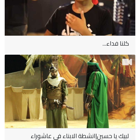
كلنا فداء...
لبيك يا حسين|انشطة الابناء في عاشوراء