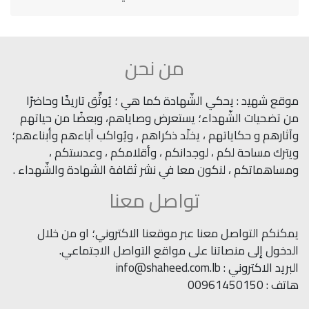
من نحن
موقع شهيد : يحكي الشّهادة كما هي ؛ يُوثِّق تاريخًا وحاضرًا
من تضحيات الشّهداء؛ يستعرض وصاياهم، وبعضًا من حياتهم
وآثارهم و حكاياتهم ، يخلّد ذكراهم ، ويُواكب آباءهم وأبناءهم؛
ويترك مساحة لكم ، لوجدانكم ، وأقلامكم ، وعدستكم ،
ومساهماتكم ، لنكون معا في نشر ثقافة الشهادة والشّهداء .
تواصل معنا
يمكنكم التواصل معنا عبر موقعنا الاكتروني؛ او من خلال
الدخول إلى منصاتنا على مواقع التواصل الاجتماعي.
البريد الاكتروني : info@shaheed.com.lb
هاتف : 00961450150