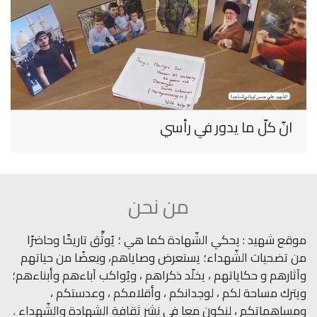
انّ كلّ ما يدور في رأسي
من نحن
موقع شهيد : يحكي الشّهادة كما هي ؛ يُوثِّق تاريخًا وحاضرًا
من تضحيات الشّهداء؛ يستعرض وصاياهم، وبعضًا من حياتهم
وآثارهم و حكاياتهم ، يخلّد ذكراهم ، ويُواكب آباءهم وأبناءهم؛
ويترك مساحة لكم ، لوجدانكم ، وأقلامكم ، وعدستكم ،
ومساهماتكم ، لنكون معا في نشر ثقافة الشهادة والشّهداء .