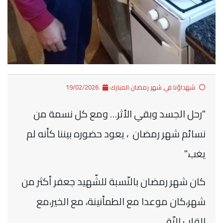
شهداؤنا في شهر رمضان المبارك
19/02/2026
"رحل الجسد وبقي الأثر… ومع كل نسمة من
نسائم شهر رمضان ، يعود حضوره بيننا كأنه لم
يغب."
كان شهر رمضان بالنّسبة للشّهيد جعفر أكثر من
شهر،كان موعدا مع الطمأنينة، مع الخير،مع
القلب النّقي ...