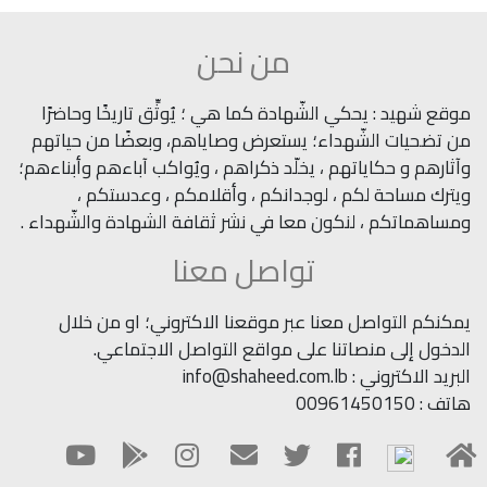
من نحن
موقع شهيد : يحكي الشّهادة كما هي ؛ يُوثِّق تاريخًا وحاضرًا
من تضحيات الشّهداء؛ يستعرض وصاياهم، وبعضًا من حياتهم
وآثارهم و حكاياتهم ، يخلّد ذكراهم ، ويُواكب آباءهم وأبناءهم؛
ويترك مساحة لكم ، لوجدانكم ، وأقلامكم ، وعدستكم ،
ومساهماتكم ، لنكون معا في نشر ثقافة الشهادة والشّهداء .
تواصل معنا
يمكنكم التواصل معنا عبر موقعنا الاكتروني؛ او من خلال
الدخول إلى منصاتنا على مواقع التواصل الاجتماعي.
البريد الاكتروني : info@shaheed.com.lb
هاتف : 00961450150