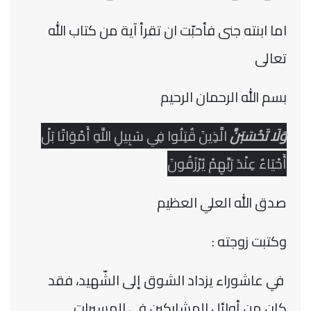
اما ابنته جنى فأحبّت ان تقرأ آية من كتاب الله
تعالى
بسم الله الرحمان الرحيم
وَلَا تَحْسَبَنَّ
الَّذِينَ قُتِلُوا فِي سَبِيلِ اللَّهِ أَمْوَاتًا بَلْ
أَحْيَاءٌ عِنْدَ رَبِّهِمْ يُرْزَقُونَ
صدق الله العلي العظيم
وكتبت زوجته :
في عاشوراء يزداد الشوق إلى الشّهيد، فقد
كان من أوائل المشاركين في المسيرات