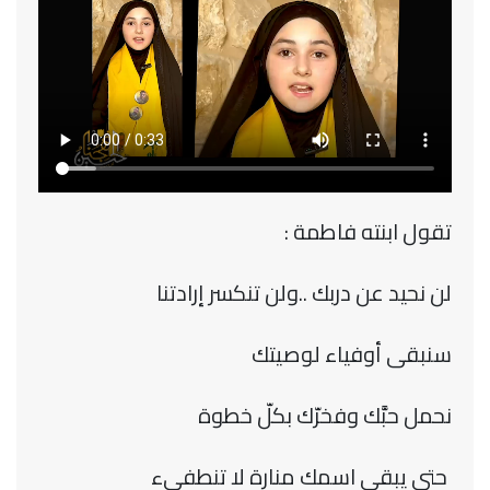
تقول ابنته فاطمة :
لن نحيد عن دربك ..ولن تنكسر إرادتنا
سنبقى أوفياء لوصيتك
نحمل حبَّك وفخرّك بكلّ خطوة
حتى يبقى اسمك منارة لا تنطفىء