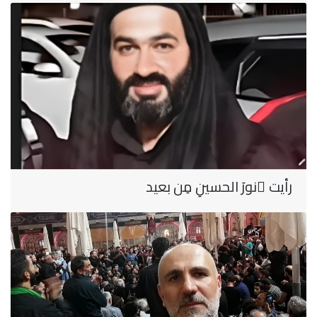
رأيت ُنورَ الحسينِ مِن بعيد