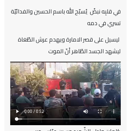
في قلبِه نبضٌ يُسبّح الله باسم الحسين والفدائيّة
تسري في دمه
ليسيل على قصر الامارة ويهدم عرش الطّغاة
ليشهد الجسد الطّاهر أنّ الموت