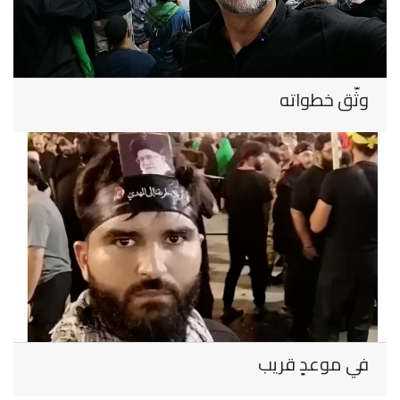
وثّق خطواته
في موعدٍ قريب