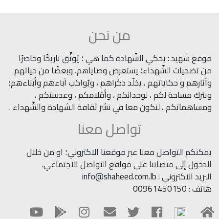
من نحن
موقع شهيد : يحكي الشّهادة كما هي ؛ يُوثِّق تاريخًا وحاضرًا
من تضحيات الشّهداء؛ يستعرض وصاياهم، وبعضًا من حياتهم
وآثارهم و حكاياتهم ، يخلّد ذكراهم ، ويُواكب آباءهم وأبناءهم؛
ويترك مساحة لكم ، لوجدانكم ، وأقلامكم ، وعدستكم ،
ومساهماتكم ، لنكون معا في نشر ثقافة الشهادة والشّهداء .
تواصل معنا
يمكنكم التواصل معنا عبر موقعنا الاكتروني؛ او من خلال
الدخول إلى منصاتنا على مواقع التواصل الاجتماعي.
البريد الاكتروني : info@shaheed.com.lb
هاتف : 00961450150