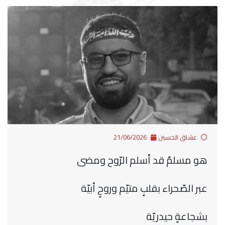
عشاق الحسين
21/06/2026
هو مسلمٌ قد أسلم الرّوح ومضى
عبر الصّحراء بقلبٍ متيّم وروحٍ أبيّة
بشجاعةٍ حيدريّة