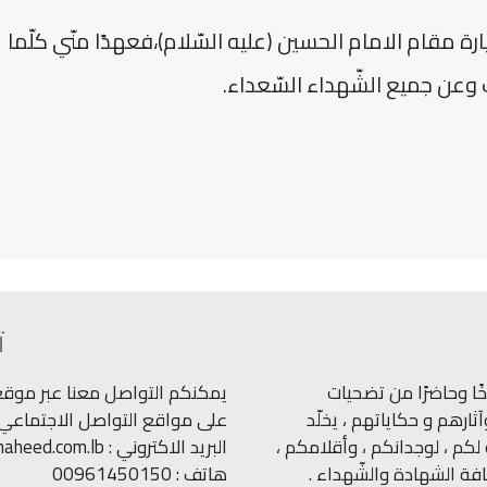
ارة مقام الامام الحسين (عليه السّلام)،فعهدًا منّي كلّما
 وعن جميع الشّهداء السّعداء.
ت
ًا وحاضرًا من تضحيات
يمكنكم التواصل معنا عبر موقعنا
ارهم و حكاياتهم ، يخلّد
على مواقع التواصل الاجتماعي.
كم ، لوجدانكم ، وأقلامكم ،
البريد الاكتروني : info@shaheed.com.lb
ة الشهادة والشّهداء .
هاتف : 00961450150