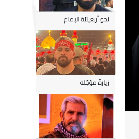
نحو أربعينيّة الإمام
زيارةٌ مؤجّلة