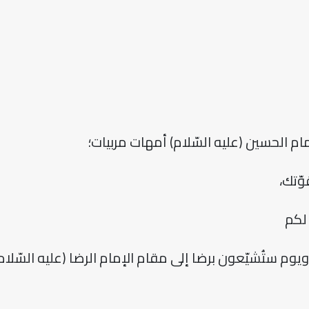
مام الحسين (عليه السّلام) أمهات مربيات؛
وّتك،
 لكم
م ستُشيّعون برضا إلى مقام الإمام الرضا (عليه السّلام 