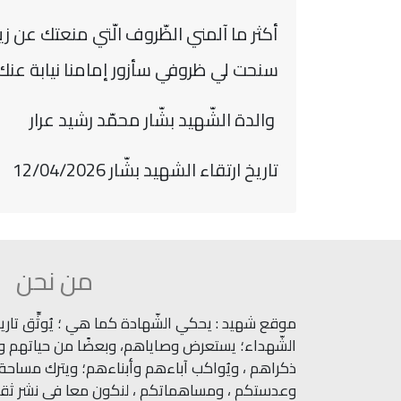
أكثر ما آلمني الظّروف الّتي منعتك عن زي
سنحت لي ظروفي سأزور إمامنا نيابة عنك
والدة الشّهيد بشّار محمّد رشيد عرار
تاريخ ارتقاء الشهيد بشّار 12/04/2026
من نحن
موقع شهيد : يحكي الشّهادة كما هي ؛ يُوثِّق تاريخ
الشّهداء؛ يستعرض وصاياهم، وبعضًا من حياتهم وآث
ذكراهم ، ويُواكب آباءهم وأبناءهم؛ ويترك مساحة ل
وعدستكم ، ومساهماتكم ، لنكون معا في نشر ثقاف