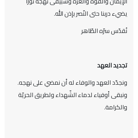
الإيمان والقوّة والعزّة وسبیقی نهجه نورًا
يضيء دربنا حتى النّصر بإذن الله.
نُقدّس سرّه الطّاهر
تجديد العهد
ونجدّد العهد والوفاء له أن نمضي على نهجه.
ونبقى أوفياء لدماء الشّهداء ولطريق الحريّة
والكرامة.