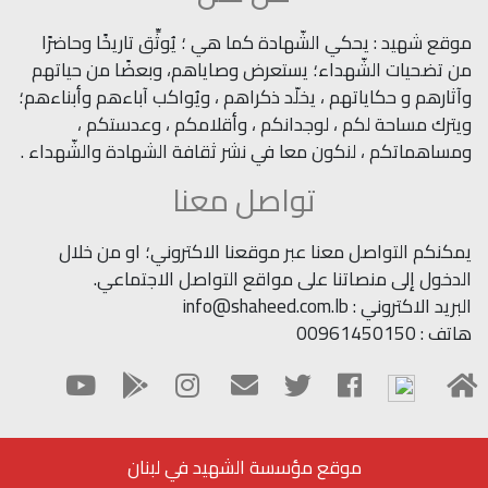
موقع شهيد : يحكي الشّهادة كما هي ؛ يُوثِّق تاريخًا وحاضرًا
من تضحيات الشّهداء؛ يستعرض وصاياهم، وبعضًا من حياتهم
وآثارهم و حكاياتهم ، يخلّد ذكراهم ، ويُواكب آباءهم وأبناءهم؛
ويترك مساحة لكم ، لوجدانكم ، وأقلامكم ، وعدستكم ،
ومساهماتكم ، لنكون معا في نشر ثقافة الشهادة والشّهداء .
تواصل معنا
يمكنكم التواصل معنا عبر موقعنا الاكتروني؛ او من خلال
الدخول إلى منصاتنا على مواقع التواصل الاجتماعي.
البريد الاكتروني : info@shaheed.com.lb
هاتف : 00961450150
موقع مؤسسة الشهيد في لبنان