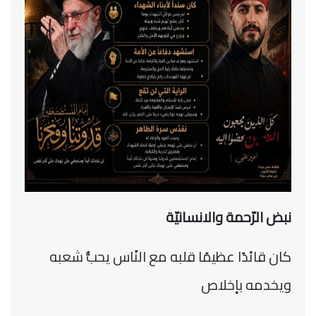
نبض الرّحمة والانسانيّة
كان قائدًا عظيمًا قلبه مع النًاس يحبُّ شعبه
ويخدمه بإخلاص