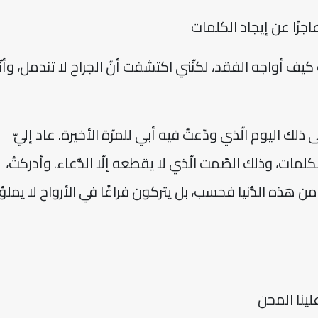
جزًا عن إيجاد الكلمات
كيف أواجه الفقد، لكنّني اكتشفت أنّ الجراح لا تندمل، وأنّ
إلى ذلك اليوم الّذي ودّعتُ فيه أبي للمرّة الأخيرة. عاد إليّ
لكلمات، وذلك الصّمت الّذي لا يقطعه إلّا الدُّعاء. وأدركتُ،
ن هذه الدُّنيا فحسب، بل يتركون فراغًا في الأرواح لا يملؤ
علينا المحن