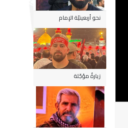
نحو أربعينيّة الإمام
زيارةٌ مؤجّلة