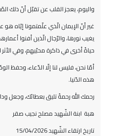
واليوم، يعجز القلب عن تقبّل أنّ ذلك الص
غير أنّ الإيمان الّذي علّمتمونا إيّاه هو عز
يغيب نورها، والرّجال الّذين أفنوا أعماره
حياةً أخرى في ذاكرة محبّيهم، وفي الأثر 
أمّا نحن، فليس لنا إلّا الدّعاء، وحفظ ال
هذه الدّنيا.
رحمك الله رحمةً تليق بعطائك، وجعل وداعك ب
هبة ابنة الشّهيد مصلح نجيب صقر
تاريخ ارتقاء الشّهيد 15/04/2026