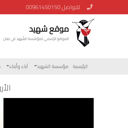
للتواصل 00961450150
موقع شهيد
الموقع الرّسمي لمؤسّسة الشّهيد في لبنان
الرئيسية
مؤسسة الشهيد
آباء وأبناء
م
الأر