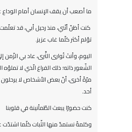
ما أصعب أن يقف الإنسان أمام الوداع عا
كنت أظنّ أنّني، منذ رحيل أبي، قد تعلّمت 
تؤلم أكثر كلّما غاب عزيز.
اليوم، وأنتَ تُوارى الثَّرى، عاد بي الزّمن 
الشّعور ذاته؛ ذلك الفراغ الّذي لا تملؤه ا
مرّةً أخرى، أنّ بعض الأشخاص لا يرحلون م
أحد.
كنت حضورًا يبعث الطّمأنينة في قلوبنا
وكلمةً نستمدّ منها الثّبات كلّما اشتدّت 