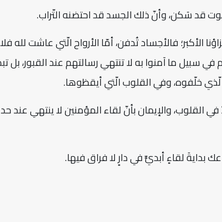
ّوت قد سَكن، وأنّ ذلك الجسد قد احتضنه التّراب.
اؤنا الأكبر؛ فالأجساد تُدفن، أمّا الأرواح الّتي عاشت لله فلا
م في سبيل ما آمنوا به لا تنتهي رسالتهم عند القبور، بل تبد
الّذي خلّفوه، وفي القلوب الّتي أيقظوها.
ودّ في القلوب، والإيمان بأنّ لقاء المؤمنين لا ينتهي عند حد
دايةَ لقاءٍ أبديٍّ في دارٍ لا فراق فيها.