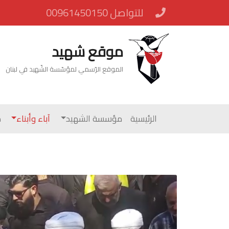
للتواصل 00961450150
موقع شهيد
الموقع الرّسمي لمؤسّسة الشّهيد في لبنان
الرئيسية
مؤسسة الشهيد
آباء وأبناء
م