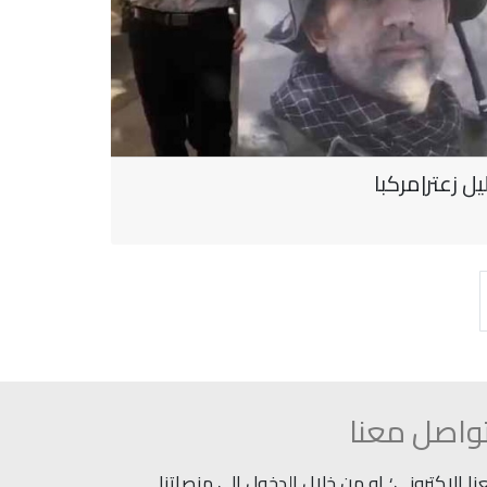
ل زعتر|مركبا
واصل معنا
 الاكتروني؛ او من خلال الدخول إلى منصاتنا