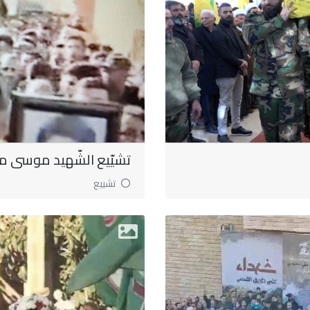
تشيّيع الشّهيد موسى 
تشييع