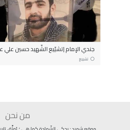
جندي الإمام |تشيّيع الشّهيد حسين علي 
تشييع
من نحن
موقع شهيد : يحكي الشّهادة كما هي ؛ يُوثِّق تاريخ