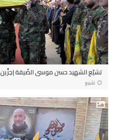
تشيّع الشهيد حسن موسى الضّيقة |حِزِّين
تشييع