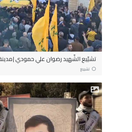
تشيّيع الشّهيد رضوان علي حمودي |مدينة
تشييع