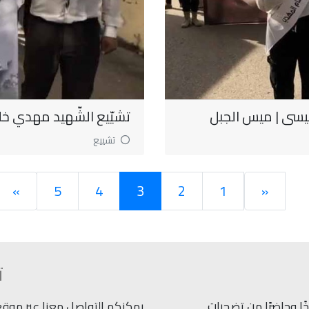
عيسى | ميس الجبل
تشيّيع الشّهيد مهدي خلي
تشييع
»
5
4
3
2
1
«
ت
ًا وحاضرًا من تضحيات
يمكنكم التواصل معنا عبر موقعنا