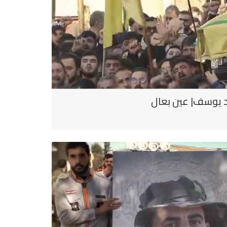
د يوسف| عين بعال