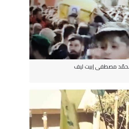
محمّد مصطفى |بيت ليف