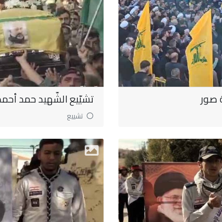
 صور
تشيّيع الشّهيد حمد أحم
تشييع