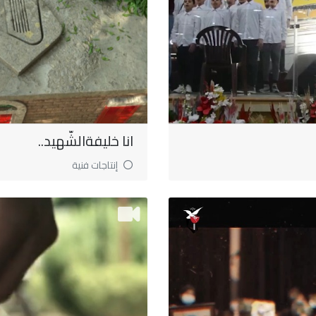
انا خليفةالشّهيد..
إنتاجات فنية