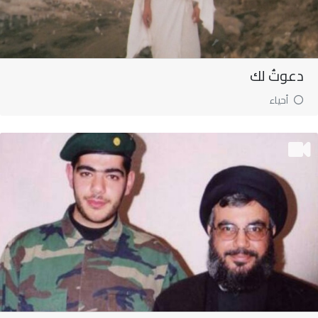
دعوتُ لك
أحياء