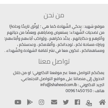
من نحن
موقع شهيد : يحكي الشّهادة كما هي ؛ يُوثِّق تاريخًا وحاضرًا
من تضحيات الشّهداء؛ يستعرض وصاياهم، وبعضًا من حياتهم
وآثارهم و حكاياتهم ، يخلّد ذكراهم ، ويُواكب آباءهم وأبناءهم؛
ويترك مساحة لكم ، لوجدانكم ، وأقلامكم ، وعدستكم ،
ومساهماتكم ، لنكون معا في نشر ثقافة الشهادة والشّهداء .
تواصل معنا
يمكنكم التواصل معنا عبر موقعنا الاكتروني؛ او من خلال
الدخول إلى منصاتنا على مواقع التواصل الاجتماعي.
البريد الاكتروني : info@shaheed.com.lb
هاتف : 00961450150