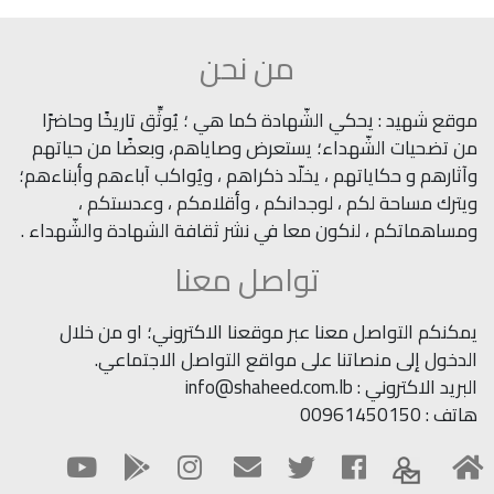
من نحن
موقع شهيد : يحكي الشّهادة كما هي ؛ يُوثِّق تاريخًا وحاضرًا
من تضحيات الشّهداء؛ يستعرض وصاياهم، وبعضًا من حياتهم
وآثارهم و حكاياتهم ، يخلّد ذكراهم ، ويُواكب آباءهم وأبناءهم؛
ويترك مساحة لكم ، لوجدانكم ، وأقلامكم ، وعدستكم ،
ومساهماتكم ، لنكون معا في نشر ثقافة الشهادة والشّهداء .
تواصل معنا
يمكنكم التواصل معنا عبر موقعنا الاكتروني؛ او من خلال
الدخول إلى منصاتنا على مواقع التواصل الاجتماعي.
البريد الاكتروني : info@shaheed.com.lb
هاتف : 00961450150