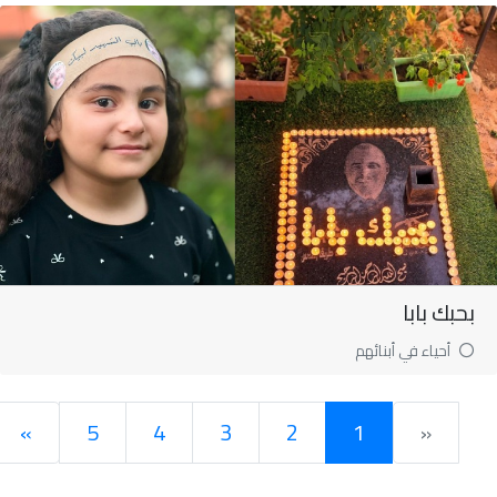
بحبك بابا
أحياء في أبنائهم
»
5
4
3
2
1
«