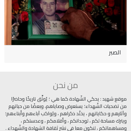
الصبر
من نحن
موقع شهيد : يحكي الشّهادة كما هي ؛ يُوثِّق تاريخًا وحاضرًا
من تضحيات الشّهداء؛ يستعرض وصاياهم، وبعضًا من حياتهم
وآثارهم و حكاياتهم ، يخلّد ذكراهم ، ويُواكب آباءهم وأبناءهم؛
ويترك مساحة لكم ، لوجدانكم ، وأقلامكم ، وعدستكم ،
ومساهماتكم ، لنكون معا في نشر ثقافة الشهادة والشّهداء .