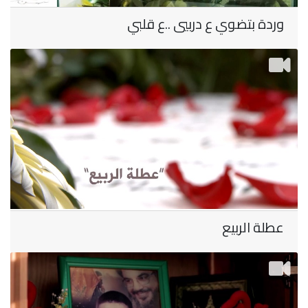
وردة بتضوي ع دربيي ..ع قلبي
عطلة الربيع