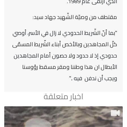
الّذي ارتقى عام 1989.
مقتطف من وصيّة الشّهيد جهاد سيد:
"بما أنّ الشّريط الحدودي لا زال في الأسر، أوصي
كلّ المجاهدين وبالأخص أبناء الشّريط المسمّى
حدودي إذ لا حدود ولا حصون أمام المجاهدين
الأبطال ان هذا وطننا ومقر مسقط رؤوسنا
ويجب أن ندفن فيه .."
اخبار متعلقة