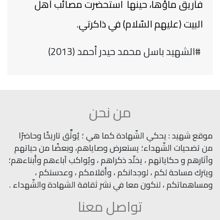
فأُريق ماؤها، حينها استحضرت مصائب أهل
البيت (عليهم السّلام) في ذاكرتي.
#الشهيد باسل محمد حيدر أحمد (2013)
من نحن
موقع شهيد : يحكي الشّهادة كما هي ؛ يُوثِّق تاريخًا وحاضرًا
من تضحيات الشّهداء؛ يستعرض وصاياهم، وبعضًا من حياتهم
وآثارهم و حكاياتهم ، يخلّد ذكراهم ، ويُواكب آباءهم وأبناءهم؛
ويترك مساحة لكم ، لوجدانكم ، وأقلامكم ، وعدستكم ،
ومساهماتكم ، لنكون معا في نشر ثقافة الشهادة والشّهداء .
تواصل معنا