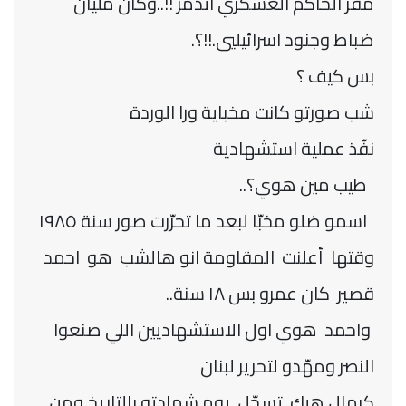
مقر الحاكم العسكري اتدمّر !!..وكان مليان
ضباط وجنود اسرائيليي.!!؟.
بس كيف ؟
شب صورتو كانت مخباية ورا الوردة
نفّذ عملية استشهادية
طيب مين هوي؟..
اسمو ضلو مخبّا لبعد ما تحرّرت صور سنة ١٩٨٥
وقتها أعلنت المقاومة انو هالشب هو احمد
قصير كان عمرو بس ١٨ سنة..
واحمد هوي اول الاستشهاديين اللي صنعوا
النصر ومهّدو لتحرير لبنان
كرمال هيك تسجّل يوم شهادتو بالتاريخ ومن