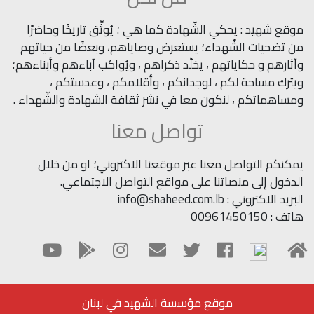
موقع شهيد : يحكي الشّهادة كما هي ؛ يُوثِّق تاريخًا وحاضرًا
من تضحيات الشّهداء؛ يستعرض وصاياهم، وبعضًا من حياتهم
وآثارهم و حكاياتهم ، يخلّد ذكراهم ، ويُواكب آباءهم وأبناءهم؛
ويترك مساحة لكم ، لوجدانكم ، وأقلامكم ، وعدستكم ،
ومساهماتكم ، لنكون معا في نشر ثقافة الشهادة والشّهداء .
تواصل معنا
يمكنكم التواصل معنا عبر موقعنا الاكتروني؛ او من خلال
الدخول إلى منصاتنا على مواقع التواصل الاجتماعي.
البريد الاكتروني : info@shaheed.com.lb
هاتف : 00961450150
موقع مؤسسة الشهيد في لبنان