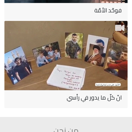
فوحّد الأمّة
انّ كلّ ما يدور في رأسي
من نحن