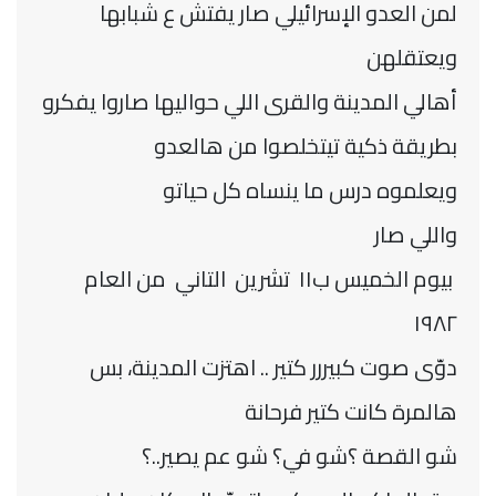
لمن العدو الإسرائيلي صار يفتش ع شبابها
ويعتقلهن
أهالي المدينة والقرى اللي حواليها صاروا يفكرو
بطريقة ذكية تيتخلصوا من هالعدو
ويعلموه درس ما ينساه كل حياتو
واللي صار
بيوم الخميس ب١١ تشرين التاني من العام
١٩٨٢
دوّى صوت كبيررر كتير .. اهتزت المدينة، بس
هالمرة كانت كتير فرحانة
شو القصة ؟شو في؟ شو عم يصير..؟