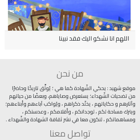
اللهم انا نشكو اليك فقد نبينا
من نحن
موقع شهيد : يحكي الشّهادة كما هي ؛ يُوثِّق تاريخًا وحاضرًا
من تضحيات الشّهداء؛ يستعرض وصاياهم، وبعضًا من حياتهم
وآثارهم و حكاياتهم ، يخلّد ذكراهم ، ويُواكب آباءهم وأبناءهم؛
ويترك مساحة لكم ، لوجدانكم ، وأقلامكم ، وعدستكم ،
ومساهماتكم ، لنكون معا في نشر ثقافة الشهادة والشّهداء .
تواصل معنا