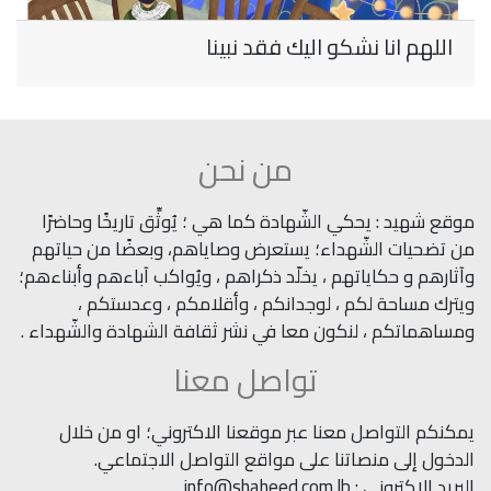
اللهم انا نشكو اليك فقد نبينا
من نحن
موقع شهيد : يحكي الشّهادة كما هي ؛ يُوثِّق تاريخًا وحاضرًا
من تضحيات الشّهداء؛ يستعرض وصاياهم، وبعضًا من حياتهم
وآثارهم و حكاياتهم ، يخلّد ذكراهم ، ويُواكب آباءهم وأبناءهم؛
ويترك مساحة لكم ، لوجدانكم ، وأقلامكم ، وعدستكم ،
ومساهماتكم ، لنكون معا في نشر ثقافة الشهادة والشّهداء .
تواصل معنا
يمكنكم التواصل معنا عبر موقعنا الاكتروني؛ او من خلال
الدخول إلى منصاتنا على مواقع التواصل الاجتماعي.
البريد الاكتروني : info@shaheed.com.lb