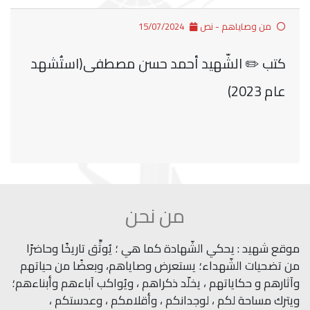
من وصاياهم - نص
15/07/2024
كتب ✏️ الشّهيد أحمد حسن مصطفى(استُشهد
عام 2023)
من نحن
موقع شهيد : يحكي الشّهادة كما هي ؛ يُوثِّق تاريخًا وحاضرًا
من تضحيات الشّهداء؛ يستعرض وصاياهم، وبعضًا من حياتهم
وآثارهم و حكاياتهم ، يخلّد ذكراهم ، ويُواكب آباءهم وأبناءهم؛
ويترك مساحة لكم ، لوجدانكم ، وأقلامكم ، وعدستكم ،