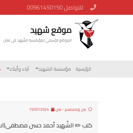
للتواصل 00961450150
موقع شهيد
الموقع الرّسمي لمؤسّسة الشّهيد في لبنان
الرئيسية
مؤسسة الشهيد
آباء وأبناء
م
من وصاياهم - نص
15/07/2024
كتب ✏️ الشّهيد أحمد حسن مصطفى(استُشه