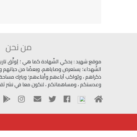
من نحن
موقع شهيد : يحكي الشّهادة كما هي ؛ يُوثِّق تاريخ
الشّهداء؛ يستعرض وصاياهم، وبعضًا من حياتهم وآث
ذكراهم ، ويُواكب آباءهم وأبناءهم؛ ويترك مساحة ل
وعدستكم ، ومساهماتكم ، لنكون معا في نشر ثقاف