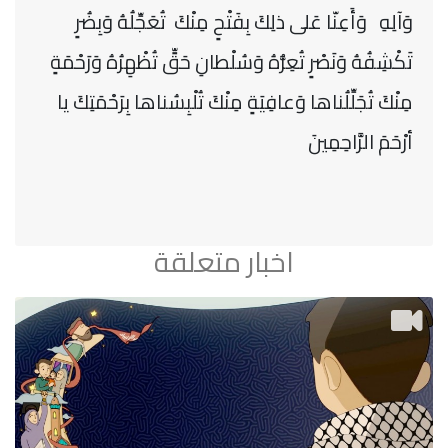
وَآلِهِ وَأَعِنّا عَلى ذلِكَ بِفَتْحٍ مِنْكَ تُعَجِّلُهُ وَبِضُرٍ
تَكْشِفُهُ وَنَصْرٍ تُعِزُّهُ وَسُلْطانِ حَقٍّ تُظْهِرُهُ وَرَحْمَةٍ
مِنْكَ تُجَلِّلُناها وَعافِيَةٍ مِنْكَ تُلْبِسُناها بِرَحْمَتِكَ يا
أرْحَمَ الرَّاحِمِينَ
اخبار متعلقة