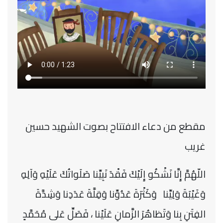
مقطع من دعاء الافتتاح بصوت الشهيد حسين
غريب
اللّهُمَّ إِنَّا نَشْكُو إِلَيْكَ فَقْدَ نَبِيِّنا صَلَواتُكَ عَلَيْهِ وَآلِهِ
وَغَيْبَةَ وَلِيِّنا وَكَثْرَةَ عَدُوِّنا وَقِلَّةَ عَدَدِنا وَشِدَّةَ
الفِتَنِ بِنا وَتَظاهُرَ الزَّمانِ عَلَيْنا ، فَصَلِّ عَلى مُحَمَّدٍ