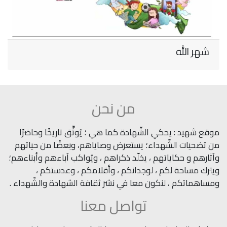
شهر الله
من نحن
موقع شهيد : يحكي الشّهادة كما هي ؛ يُوثِّق تاريخًا وحاضرًا
من تضحيات الشّهداء؛ يستعرض وصاياهم، وبعضًا من حياتهم
وآثارهم و حكاياتهم ، يخلّد ذكراهم ، ويُواكب آباءهم وأبناءهم؛
ويترك مساحة لكم ، لوجدانكم ، وأقلامكم ، وعدستكم ،
ومساهماتكم ، لنكون معا في نشر ثقافة الشهادة والشّهداء .
تواصل معنا