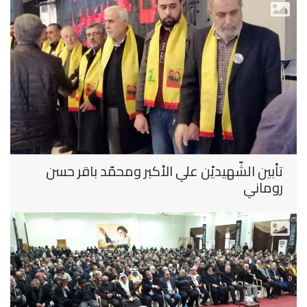
تأبين الشّهيديْن علي الأكبر ومحمّد باقر حسن
روماني