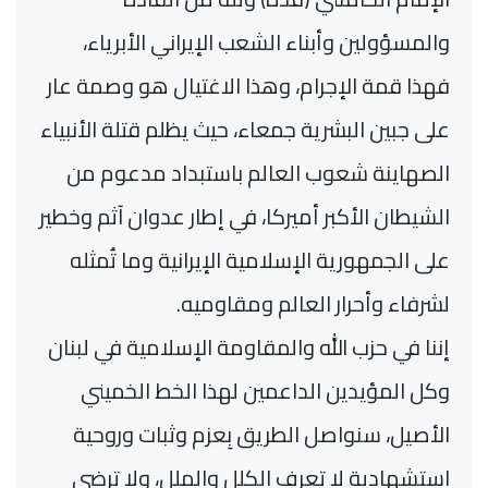
‏والمسؤولين وأبناء الشعب الإيراني الأبرياء،
فهذا قمة الإجرام، وهذا الاغتيال هو وصمة عار
على جبين البشرية جمعاء، ‏حيث يظلم قتلة الأنبياء
الصهاينة شعوب العالم باستبداد مدعوم من
الشيطان الأكبر أميركا، في إطار عدوان آثم وخطير
على ‏الجمهورية الإسلامية الإيرانية وما تُمثله
لشرفاء وأحرار العالم ومقاوميه.‏
إننا في حزب الله والمقاومة الإسلامية في لبنان
وكل المؤيدين الداعمين لهذا الخط الخميني
الأصيل، سنواصل الطريق بِعزم ‏وثبات وروحية
استشهادية لا تعرف الكلل والملل، ولا ترضى