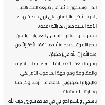
الذل، وسنكون دائماً في طليعة المجاهدين
لِتحرير الأرض ‏والإنسان على نهج سيد شهداء
الأمة السيد حسن نصرالله (قده).‏
سنقوم بواجبنا في التصدي للعدوان، واثقين
بنصر الله وتسديده وتأييده. ‌‎ ‌‏"وَمَا النَّصْرُ إِلاَّ مِنْ
عِندِ اللَّهِ إِنَّ اللَّهَ عَزِيزٌ حَكِيمٌ".‏
ومهما بلغت التضحيات لن نترك ميدان الشرف
والمقاومة ومواجهة الطاغوت الأمريكي
والإجرام الصهيوني للدفاع عن ‏أرضنا وكرامتنا
وخياراتنا المستقلة.‏
باسمي وباسم اخواني في قيادة شورى حزب الله