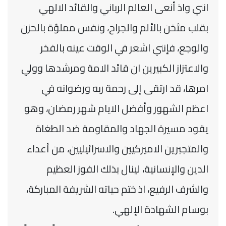
انني واذ أنعى العالم الرباني والقائد الالهي
بقلب مثخن بالألم والجراح، ونفس مملؤة بالحزن
والوجع، فإنني اشعر في الوقت ‏عينه بالفخر
والاعتزاز الكبيرين ان قائد الامة ومرشدها وولي
امرها، قد ارتقى إلى رحمة ربه ورضوانه في
اعظم الشهور ‏وأفضل الايام شهر رمضان، وهو
يقود مسيرة الجهاد والمقاومة ضد الطغاة
والمتجبرين الاميركيين والاسرائيليين، من أعداء
‏الدين والإنسانية، لينال بذلك الفوز العظيم
والشرف الرفيع، اذ ختم حياته الشريفة المباركة،
بوسام الشهادة الإلهي.‏