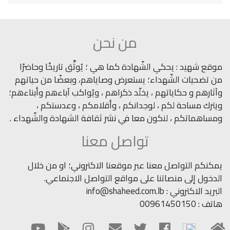
من نحن
موقع شهيد : يحكي الشّهادة كما هي ؛ يُوثِّق تاريخًا وحاضرًا
من تضحيات الشّهداء؛ يستعرض وصاياهم، وبعضًا من حياتهم
وآثارهم و حكاياتهم ، يخلّد ذكراهم ، ويُواكب آباءهم وأبناءهم؛
ويترك مساحة لكم ، لوجدانكم ، وأقلامكم ، وعدستكم ،
ومساهماتكم ، لنكون معا في نشر ثقافة الشهادة والشّهداء .
تواصل معنا
يمكنكم التواصل معنا عبر موقعنا الاكتروني؛ او من خلال
الدخول إلى منصاتنا على مواقع التواصل الاجتماعي.
البريد الاكتروني : info@shaheed.com.lb
هاتف : 00961450150