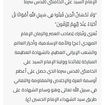
الإمام السيد علي الخامنئي ‌‏(قدس سره)‏
‏"وَلَا تَحْسَبَنَّ الَّذِينَ قُتِلُوا فِي سَبِيلِ اللَّهِ أَمْوَاتًا بَلْ
أَحْيَاءٌ عِنْدَ رَبِّهِمْ يُرْزَقُونَ"‏
نُعزي ونُبارك لِصاحب العصر والزمان الإمام
المهدي (عج) والأمة الإسلامية، وأحرار العالم،
والشعب الإيراني العظيم، ‏بالشهادة العظيمة
المباركة لِقائدنا وولينا الإمام السيد علي
الخامنئي (قدس سره) الذي حصل على أعظم
أوسمة العزة ‏والإخلاص والمقاومة والتفاني
في سبيل الله تعالى وهو وسام الشهادة على
طريق سيد الشهداء الإمام الحسين (ع).‏