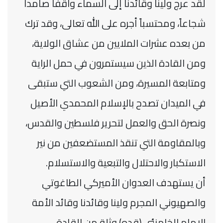
لقد عرج ولينا وقائدنا إلى السماء واقفاً صامداً
شجاعاً، ومحتسباً أجره على الله تعالى، وقد ترك
من بعده عشرات الملايين من ‏عشاق الولاية،
ومن القادة الذين سيستمرون في حمل الراية
ومتابعة المسيرة، ومن الشعوب التي ستبقى
في الميدان تصدح ‏بالإسلام المحمدي الأصيل
ونصرة الحق والعمل لتحرير فلسطين والقدس،
وبالمقاومة التي تنقذ المستضعفين من نير
‏الاستكبار والاحتلال والتبعية والاستسلام.‏
أن يستهدف العدوان الأميركي الطاغوتي
والصهيوني المجرم ولينا وقائدنا وقائد الأمة
الإمام الخامنئي (قده) وثلة من القادة