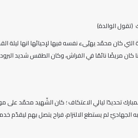
(تقول الوالدة)
 التي كان محمّد يهيّىء نفسه فيها لإحيائها انها ليلة الق
يقنا كان مريضًا نائمًا في الفراش، وكان الطقس شديد البرود
لمبارك تحديدًا ليالي الاعتكاف ؛ كان الشّهيد محمّد على
به الجهاديّ لم يستطع الالتزام، فراح يتصل بهم ليقدّم خ