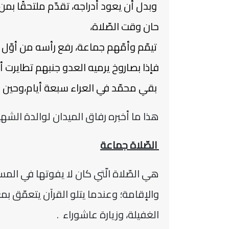
وبدل أن يعود أدراجه، تقدّم ملتحقًا بمن
حان وقت الصّلاة،
تيمّم وأمّهم جماعة، رفع رأسه من أوّل
فإذا بصاروخ يرميه العدو جنبهم تطايرت أ
بقي محمّد في العراء سبعة أيام،وحين 
هذا ما أخبره رفاق الميدان لوالدة الشه
الصّلاة جماعة
هي الصّلاة الّتي كان لا يفوتها في المس
والإقامة؛ وعندما يتلو القرآن يتعمّق بم
الغفيلة، وزيارة عاشوراء .