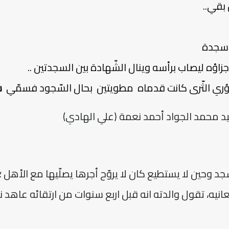
 بقي..
 سجدة
جزاؤه ليصاب برأسه وينال الشّهادة بين السجدتين ..
وُري الثّرى كانت قدماه مطويتين بحال السّجود فسمّي
ش
يد محمد الجواد أحمد نعمة (علي الهادي)
جد وحين لا يستطيع كان لا يروّح أجرها يصلّيها مع الأهل ؛
عانيه، تقول والدته انه قبل اربع سنوات من ارتقائه عاهد