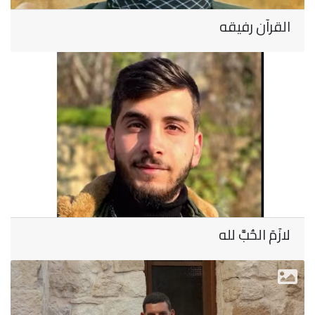
القرآن رفيقه
لازَمَ الحُبَّ لله