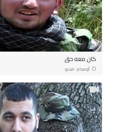
كان معه حق
أوصيكم -فيديو