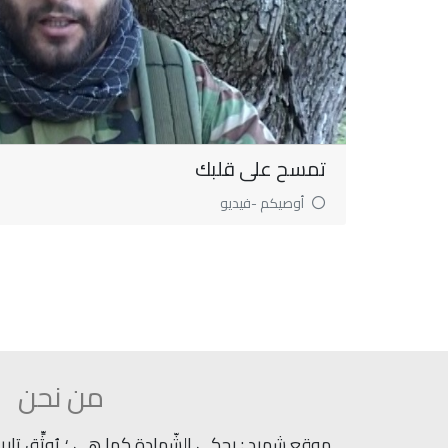
تمسح على قلبك
أوصيكم -فيديو
من نحن
موقع شهيد : يحكي الشّهادة كما هي ؛ يُوثِّق تاريخ