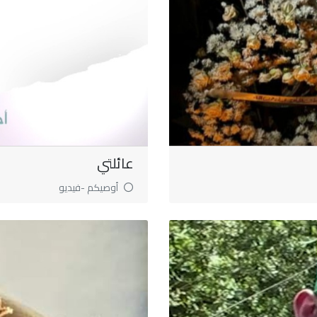
عائلتي
أوصيكم -فيديو