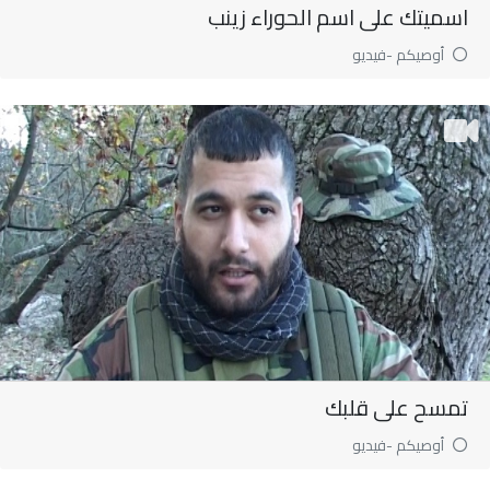
اسميتك على اسم الحوراء زينب
أوصيكم -فيديو
تمسح على قلبك
أوصيكم -فيديو