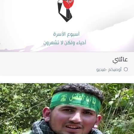
عائلتي
أوصيكم -فيديو