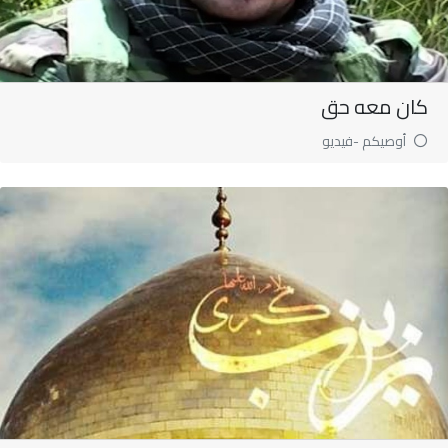
كان معه حق
أوصيكم -فيديو