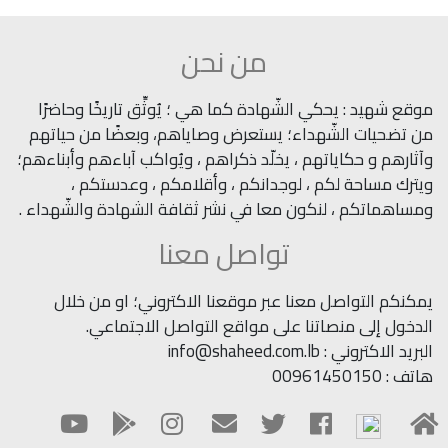
من نحن
موقع شهيد : يحكي الشّهادة كما هي ؛ يُوثِّق تاريخًا وحاضرًا
من تضحيات الشّهداء؛ يستعرض وصاياهم، وبعضًا من حياتهم
وآثارهم و حكاياتهم ، يخلّد ذكراهم ، ويُواكب آباءهم وأبناءهم؛
ويترك مساحة لكم ، لوجدانكم ، وأقلامكم ، وعدستكم ،
ومساهماتكم ، لنكون معا في نشر ثقافة الشهادة والشّهداء .
تواصل معنا
يمكنكم التواصل معنا عبر موقعنا الاكتروني؛ او من خلال
الدخول إلى منصاتنا على مواقع التواصل الاجتماعي.
البريد الاكتروني : info@shaheed.com.lb
هاتف : 00961450150