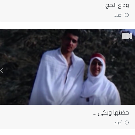
وداع الحج..
أحياء
حضنها وبكى ...
أحياء