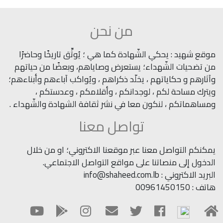
من نحن
موقع شهيد : يحكي الشّهادة كما هي ؛ يُوثِّق تاريخًا وحاضرًا
من تضحيات الشّهداء؛ يستعرض وصاياهم، وبعضًا من حياتهم
وآثارهم و حكاياتهم ، يخلّد ذكراهم ، ويُواكب آباءهم وأبناءهم؛
ويترك مساحة لكم ، لوجدانكم ، وأقلامكم ، وعدستكم ،
ومساهماتكم ، لنكون معا في نشر ثقافة الشهادة والشّهداء .
تواصل معنا
يمكنكم التواصل معنا عبر موقعنا الاكتروني؛ او من خلال
الدخول إلى منصاتنا على مواقع التواصل الاجتماعي.
البريد الاكتروني : info@shaheed.com.lb
هاتف : 00961450150