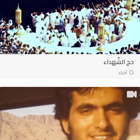
حج الشّهداء
أحياء